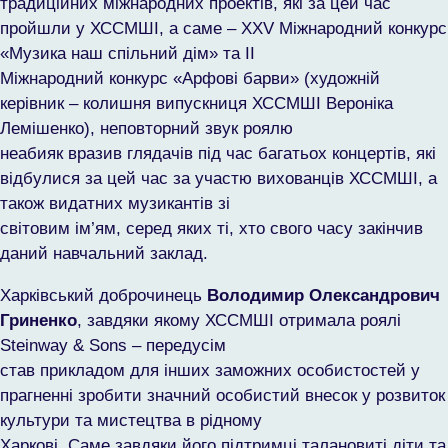
традиційних міжнародних проектів, які за цей час
пройшли у ХССМШІ, а саме – ХХV Міжнародний конкурс
«Музика наш спільний дім» та ІІ
Міжнародний конкурс «Арфові барви» (художній
керівник – колишня випускниця ХССМШІ Вероніка
Лемішенко), неповторний звук роялю
неабияк вразив глядачів під час багатьох концертів, які
відбулися за цей час за участю вихованців ХССМШІ, а
також видатних музикантів зі
світовим ім’ям, серед яких ті, хто свого часу закінчив
даний навчальний заклад.
Харківський доброчинець
Володимир Олександрович
Гриненко
, завдяки якому ХССМШІ отримала роялі
Steinway & Sons – передусім
став прикладом для інших заможних особистостей у
прагненні зробити значний особистий внесок у розвиток
культури та мистецтва в рідному
Харкові. Саме завдяки його підтримці талановиті діти та