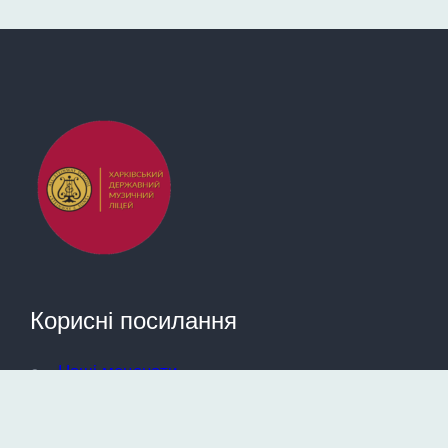
Корисні посилання
Наші меценати
Документи
Карта сайту