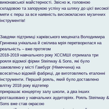
виконавської майстерності. Звісно ж, головною
складовою та запорукою успіху на шляху до цієї високої
мети є перш за все наявність висококласних музичних
інструментів!
Завдяки підтримці харківського мецената Володимира
Гриненка унікальна й смілива мрія перетворилася на
реальність – вже протягом
2018-2019 навчального року ХССМШІ отримала три
рояля відомої фірми Steinway & Sons, які було
замовлено у місті Гамбург (Німеччина) на
всесвітньо відомій фабриці, де виготовляють еталонні
інструменти. Перший рояль, який було доставлено
влітку 2018 року відтепер
прикрашає концертну залу школи, а два інших
розташовано у навчальних аудиторіях. Рояль Steinway &
Sons вже став окрасою