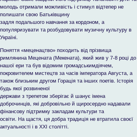
молодь отримали можливість і стимул відтепер не
полишати свою Батьківщину
задля подальшого навчання за кордоном, а
популяризувати та розбудовувати музичну культуру в
Україні.
Поняття «меценацтво» походить від прізвища
римлянина Мецената (Мекената), який жив у 7-8 році до
нашої ери та був відомим громадськимдіячем,
покровителем мистецтв за часів імператора Августа, а
також близьким другом Горація та інших поетів. Історія
будь якої розвиненої
держави з трепетом зберігає й шанує імена
доброчинців, які добровільно й щиросердно надавали
фінансову підтримку закладам культури та
освіти. На щастя, ця добра традиція не втратила своєї
актуальності і в ХХІ столітті.