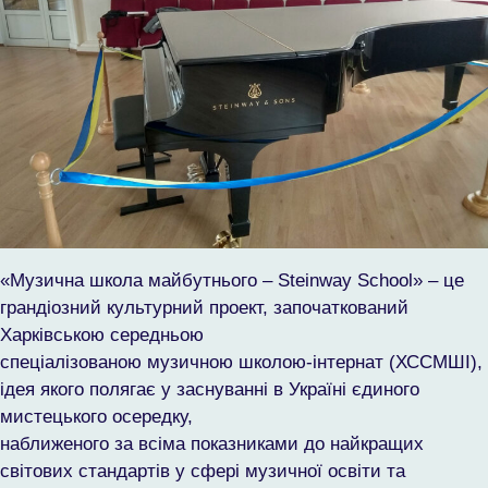
«Музична школа майбутнього – Steinway School» – це
грандіозний культурний проект, започаткований
Харківською середньою
спеціалізованою музичною школою-інтернат (ХССМШІ),
ідея якого полягає у заснуванні в Україні єдиного
мистецького осередку,
наближеного за всіма показниками до найкращих
світових стандартів у сфері музичної освіти та